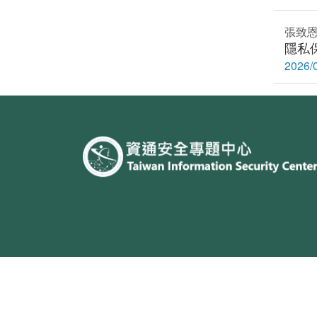
張致恩
隱私
2026
:::