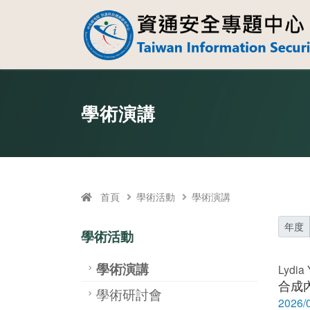
資通安全專題中
跳至中央區塊/Main Content
:::
學術演講
首頁
學術活動
學術演講
年度
學術活動
學術演講
Lyd
合成
學術研討會
2026/