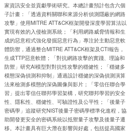
家資訊安全並貢獻學術研究。本總計畫預計包含六個
子計畫：「透過資料關聯和來源分析偵測隱蔽的網路
攻擊」使用MITRE ATT&CK框架開發深度學習算法以
實現有效的入侵檢測系統；「利用網路威脅情報和生
成的惡意程式強化發掘惡意行為」專注於主動惡意軟
體防禦，通過整合MITRE ATT&CK框架及CTI報告，
生成TTP惡意軟體；「對抗網路攻擊的實踐、理論和
防禦」研究AI模型對對抗性攻擊的穩健性；「穩健多
模態深偽偵測和抑制」通過設計穩健的深偽偵測演算
法來檢測多模態的深偽圖像與影片；「零信任聯合學
習」提出零信任聯邦學習架構，研究聯邦學習的安全
性、隱私性、穩健性、可驗證性及公平性；「後量子
密碼學」追蹤研究NIST後量子密碼學標準化進程，協
助開發更安全的密碼系統以抵禦量子攻擊及後量子遷
移。本計畫具有巨大潛在影響與好處，包括提高國家