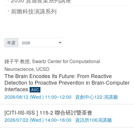
前瞻科技演講系列
年度
鍾子平 教授, Swartz Center for Computational
Neuroscience, UCSD
The Brain Encodes Its Future: From Reactive
Detection to Proactive Prevention in Brain-Computer
Interfaces
AIIC
2026/08/12 (Wed.) 11:00~12:00 資創中心122 演講廳
[CITI-IIS-ISS ] 115-2 聯合研討暨茶會
2026/07/22 (Wed.) 14:00~16:00 資訊所106演講廳