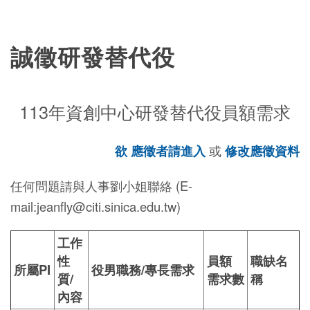
誠徵研發替代役
113年資創中心研發替代役員額需求
欲 應徵者請進入
或
修改應徵資料
任何問題請與人事劉小姐聯絡 (E-
mail:jeanfly@citi.sinica.edu.tw)
工作
性
員額
職缺名
所屬PI
役男職務/專長需求
質/
需求數
稱
內容