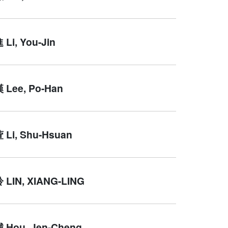
i, You-Jin
Lee, Po-Han
Li, Shu-Hsuan
LIN, XIANG-LING
Hou, Jen-Cheng