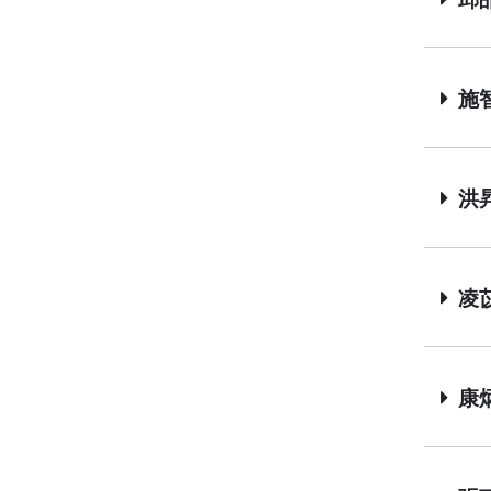
施智偉
洪昇
凌苡家
康炳漢