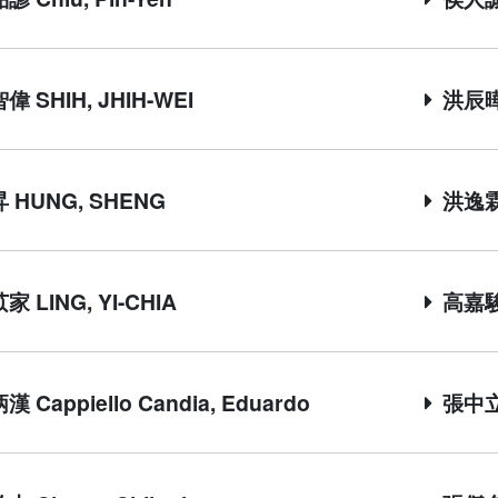
 SHIH, JHIH-WEI
洪辰曄 
 HUNG, SHENG
洪逸霖 
 LING, YI-CHIA
高嘉駿 
 Cappiello Candia, Eduardo
張中立 