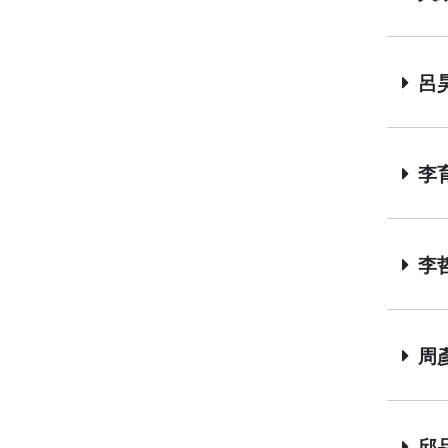
呂昊
李育
李哲
周彥
邱品諺