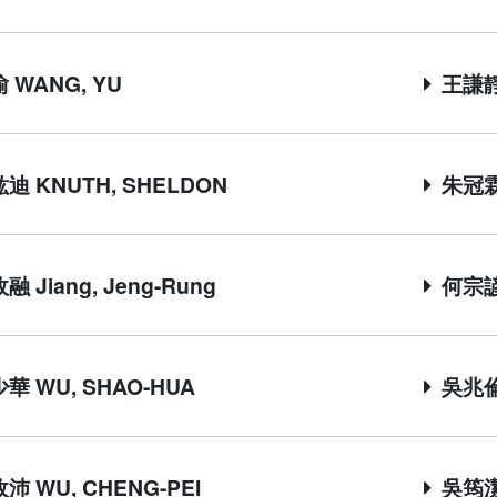
 WANG, YU
王謙靜 
迪 KNUTH, SHELDON
朱冠霖 
 Jiang, Jeng-Rung
何宗諺 
華 WU, SHAO-HUA
吳兆倫 
沛 WU, CHENG-PEI
吳筠潔 