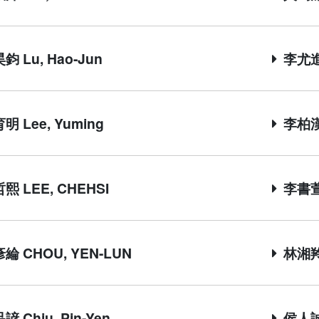
鈞 Lu, Hao-Jun
李尤進 L
明 Lee, Yuming
李柏漢 
熙 LEE, CHEHSI
李書萱 
綸 CHOU, YEN-LUN
林湘羚 
 Chiu, Pin-Yen
侯人誠 