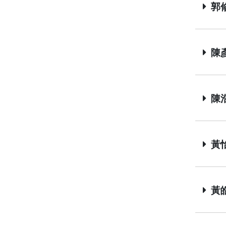
郭修
陳彥吉
陳浩
黃怡菁
黃皓