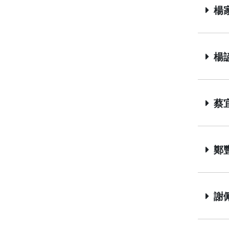
楊家昌
楊諺
蔡宜庭
鄭豐明
謝佩茹