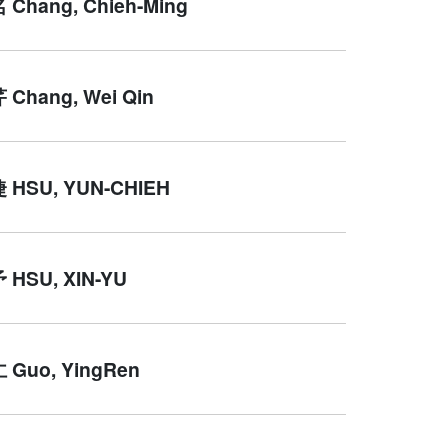
Chang, Chieh-Ming
Chang, Wei Qin
HSU, YUN-CHIEH
HSU, XIN-YU
Guo, YingRen