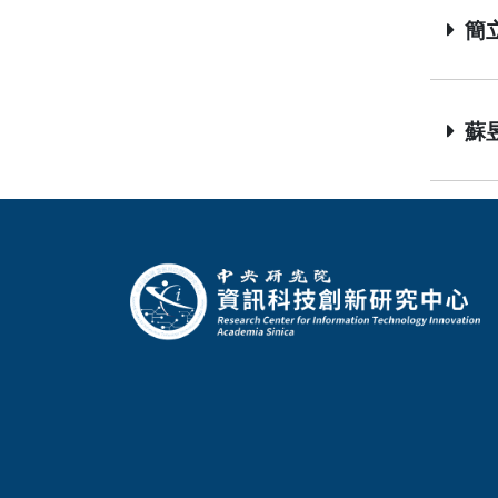
簡立傑
蘇昱
:::