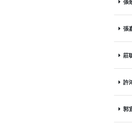
張致
張嘉
莊聰
許鴻
郭宣