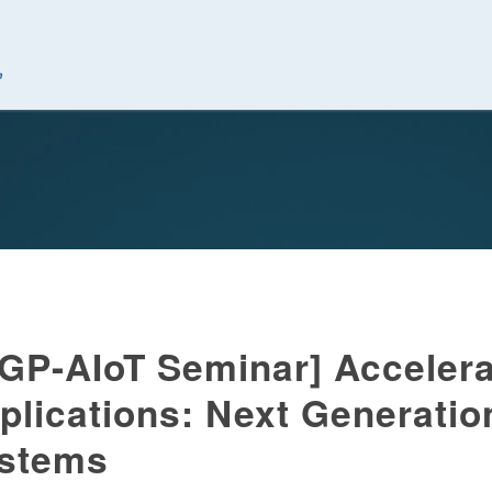
究中心
IGP-AIoT Seminar] Accelera
plications: Next Generati
stems