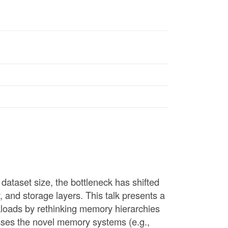
ndar
dataset size, the bottleneck has shifted
nd storage layers. This talk presents a
kloads by rethinking memory hierarchies
sses the novel memory systems (e.g.,