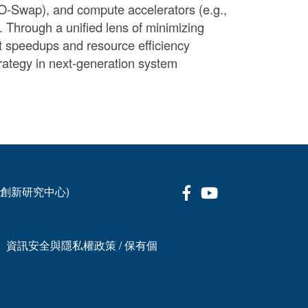
Swap), and compute accelerators (e.g.,
Through a unified lens of minimizing
nt speedups and resource efficiency
trategy in next-generation system
Facebook
Youtube
科技創新研究中心)
、資訊安全與隱私權政策
/
保有個