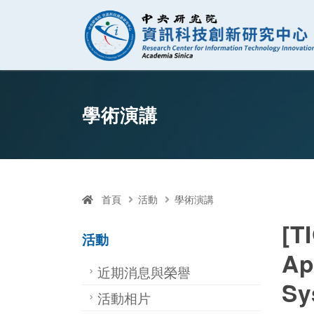
資訊科技創新研
跳至中央區塊/Main Content
:::
學術演講
首頁
活動
學術演講
[T
活動
Ap
近期消息與榮譽
Sy
活動相片