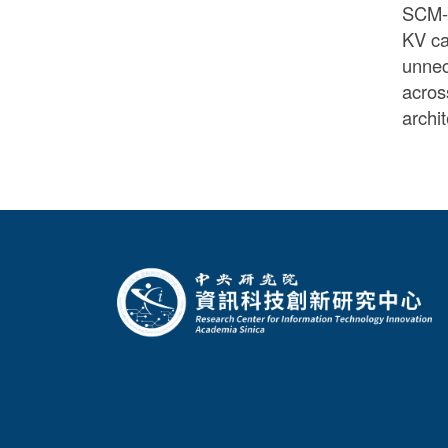
SCM-a
KV ca
unnec
acros
archit
:::