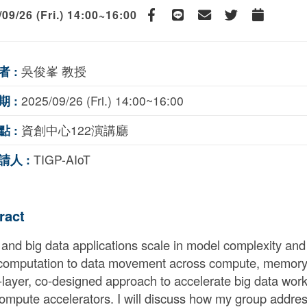
09/26 (Fri.) 14:00~16:00
Facebook
line
email
Twitter
Add to Cale
者 :
吳俊峯 教授
期 :
2025/09/26 (Fri.) 14:00~16:00
點 :
資創中心122演講廳
請人 :
TIGP-AIoT
ract
 and big data applications scale in model complexity and 
computation to data movement across compute, memory, a
-layer, co-designed approach to accelerate big data wor
ompute accelerators. I will discuss how my group addre