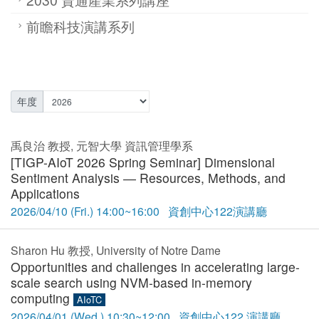
前瞻科技演講系列
年度
禹良治 教授, 元智大學 資訊管理學系
[TIGP-AIoT 2026 Spring Seminar] Dimensional
Sentiment Analysis ― Resources, Methods, and
Applications
2026/04/10 (Fri.) 14:00~16:00 資創中心122演講廳
Sharon Hu 教授, University of Notre Dame
Opportunities and challenges in accelerating large-
scale search using NVM-based in-memory
computing
AIoTC
2026/04/01 (Wed.) 10:30~12:00 資創中心122 演講廳