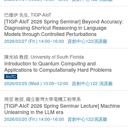
巴撒伊 先生, TIGP-AIoT
[TIGP-AIoT 2026 Spring Seminar] Beyond Accuracy:
Diagnosing Shortcut Reasoning in Language
Models through Controlled Perturbations
2026/03/27 (Fri.) 14:00~16:00 資創中心122演講廳
陳光禎 教授, University of South Florida
Introduction to Quantum Computing and
Applications to Computationally Hard Problems
AIoTC
2026/03/25 (Wed.) 10:00~12:00 資創中心122 演講廳
簡翌 教授, 國立臺灣大學電機工程學系
[TIGP-AIoT 2026 Spring Seminar Lecture] Machine
Unlearning in the LLM era
2026/03/20 (Fri.) 14:00~16:00 資創中心122演講廳