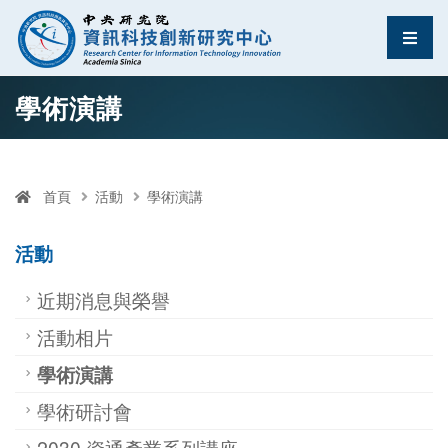
資訊科技創新研究中
選單
跳至中央區塊/Main Content
:::
學術演講
首頁
活動
學術演講
活動
近期消息與榮譽
活動相片
學術演講
學術研討會
2030 資通產業系列講座